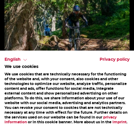
English
Privacy policy
We use cookies
We use cookies that are technically necessary for the functioning
of the website and, with your consent, also cookies and other
technologies to optimize our website, analyze traffic, personalize
content and ads, offer functions for social media, integrate
VATER/SOHN OD. MUTTER/TOCHTER
external content and show personalized advertising on other
platforms. To do this, we share information about your use of our
website with our social media, advertising and analytics partners.
Das private Fahrtechniktraining für Bike
You can revoke your consent to cookies that are not technically
begeisterte Familien Mitglieder, die gemeinsam
necessary at any time with effect for the future. Further details on
the services used on our website can be found in our
privacy
Zeit verbringen möchten und dabei ihre
information
or in this cookie banner. More about us in the
imprint
.
Kenntnisse...