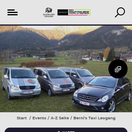
Inhaltsverzeichnis
Veranstaltungen
Unterkunft
vor
suchen
Ort
&
buchen
Start
Events
A-Z Seite
Berni's Taxi Leogang