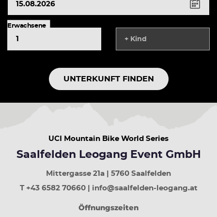
Pfeiltaste
rechts
Erwachsene
Nächster
Tag
+ Kind
Pfeiltaste
rauf
Vorherige
Woche
UNTERKUNFT FINDEN
Pfeiltaste
runter
Nächste
Woche
Bild
rauf
UCI Mountain Bike World Series
30
Tage
Saalfelden Leogang Event GmbH
zurück
Bild
Mittergasse 21a | 5760 Saalfelden
runter
T +43 6582 70660 | info@saalfelden-leogang.at
30
Tage
Öffnungszeiten
vor