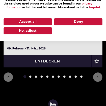
the services used on our website can be found in our
privacy
UND SKIFÜHRER
information
or in this cookie banner. More about us in the
imprint
.
Professionell geführte Skitour in der Region
Saalfelden Leogang und Pinzau. Je nach
Accept all
Deny
Anforderungen und Verhältnissen wird eine
No, adjust
lohnende und...
09. Februar - 31. März 2026
ENTDECKEN
1
2
3
4
5
6
7
8
9
10
11