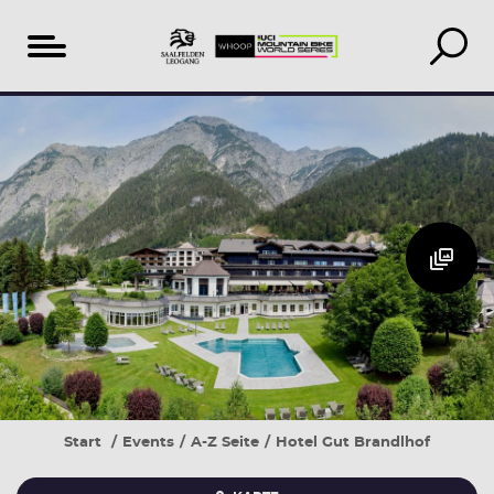
Inhaltsverzeichnis
Veranstaltungen
Unterkunft
vor
suchen
Ort
&
buchen
Start
Events
A-Z Seite
Hotel Gut Brandlhof