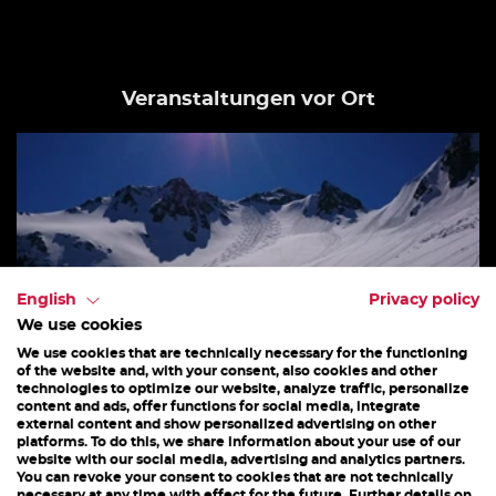
Veranstaltungen vor Ort
English
Privacy policy
We use cookies
We use cookies that are technically necessary for the functioning
of the website and, with your consent, also cookies and other
technologies to optimize our website, analyze traffic, personalize
content and ads, offer functions for social media, integrate
external content and show personalized advertising on other
platforms. To do this, we share information about your use of our
website with our social media, advertising and analytics partners.
You can revoke your consent to cookies that are not technically
ANSPRUCHSVOLLE SKITOUR MIT BERG-
necessary at any time with effect for the future. Further details on