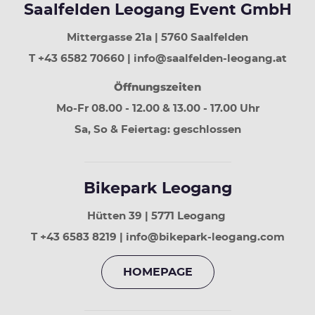
Tage
Saalfelden Leogang Event GmbH
zurück
Bild
Mittergasse 21a | 5760 Saalfelden
runter
T +43 6582 70660 | info@saalfelden-leogang.at
30
Tage
Öffnungszeiten
vor
Mo-Fr 08.00 - 12.00 & 13.00 - 17.00 Uhr
Sa, So & Feiertag: geschlossen
Bikepark Leogang
Hütten 39 | 5771 Leogang
T +43 6583 8219 | info@bikepark-leogang.com
HOMEPAGE