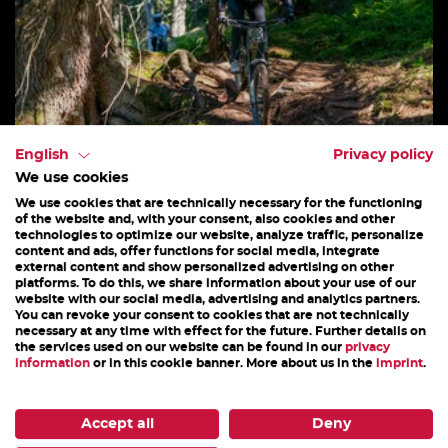
English
Privacy policy
We use cookies
We use cookies that are technically necessary for the functioning
of the website and, with your consent, also cookies and other
VATER/SOHN OD. MUTTER/TOCHTER
technologies to optimize our website, analyze traffic, personalize
content and ads, offer functions for social media, integrate
external content and show personalized advertising on other
Das private Fahrtechniktraining für Bike
platforms. To do this, we share information about your use of our
website with our social media, advertising and analytics partners.
begeisterte Familien Mitglieder, die gemeinsam
You can revoke your consent to cookies that are not technically
necessary at any time with effect for the future. Further details on
Zeit verbringen möchten und dabei ihre
the services used on our website can be found in our
privacy
information
or in this cookie banner. More about us in the
imprint
.
Kenntnisse...
25. Juli - 31. Oktober 2026
Accept all
Deny