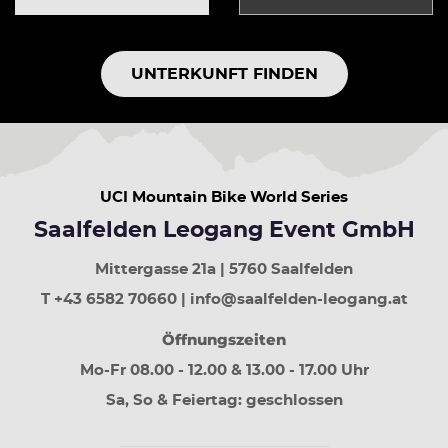
Pfeiltaste
rauf
Vorherige
Woche
UNTERKUNFT FINDEN
Pfeiltaste
runter
Nächste
Woche
Bild
rauf
UCI Mountain Bike World Series
30
Tage
Saalfelden Leogang Event GmbH
zurück
Bild
Mittergasse 21a | 5760 Saalfelden
runter
T +43 6582 70660 | info@saalfelden-leogang.at
30
Tage
Öffnungszeiten
vor
Mo-Fr 08.00 - 12.00 & 13.00 - 17.00 Uhr
Sa, So & Feiertag: geschlossen