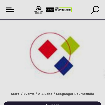
Inhaltsverzeichnis
Veranstaltungen
Unterkunft
vor
suchen
Ort
&
buchen
Start
Events
A-Z Seite
Leoganger Raumstudio