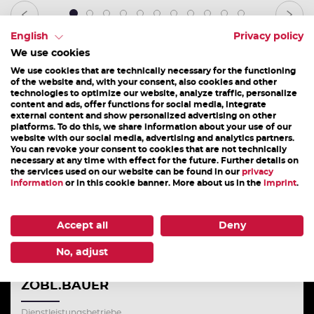
1
2
3
4
5
6
7
8
9
10
11
English
Privacy policy
We use cookies
We use cookies that are technically necessary for the functioning
of the website and, with your consent, also cookies and other
DAS KÖNNTE DICH AUCH INTERESSIEREN
technologies to optimize our website, analyze traffic, personalize
content and ads, offer functions for social media, integrate
external content and show personalized advertising on other
platforms. To do this, we share information about your use of our
website with our social media, advertising and analytics partners.
You can revoke your consent to cookies that are not technically
necessary at any time with effect for the future. Further details on
the services used on our website can be found in our
privacy
information
or in this cookie banner. More about us in the
imprint
.
Accept all
Deny
No, adjust
ZOBL.BAUER
Dienstleistungsbetriebe