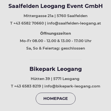
30
Tage
Saalfelden Leogang Event GmbH
zurück
Bild
Mittergasse 21a | 5760 Saalfelden
runter
T +43 6582 70660 | info@saalfelden-leogang.at
30
Tage
Öffnungszeiten
vor
Mo-Fr 08.00 - 12.00 & 13.00 - 17.00 Uhr
Sa, So & Feiertag: geschlossen
Bikepark Leogang
Hütten 39 | 5771 Leogang
T +43 6583 8219 | info@bikepark-leogang.com
HOMEPAGE