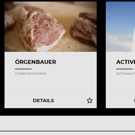
ÖRGENBAUER
ACTIV
Direktvermarkter
Schneesc
DETAILS