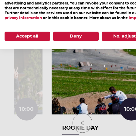
advertising and analytics partners. You can revoke your consent to co
that are not technically necessary at any time with effect for the futur
Further details on the services used on our website can be found in o
Weitere Veranstaltungen
privacy information
or in this cookie banner. More about us in the
imp
Accept all
Deny
No, adjust
10:00
10:0
HTER
ROOKIE DAY