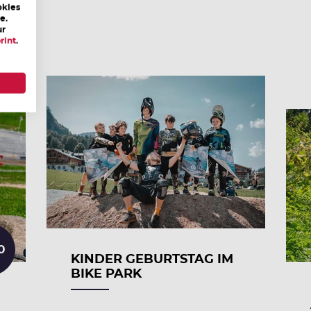
okies
e.
ur
rint
.
0
KINDER GEBURTSTAG IM
BIKE PARK