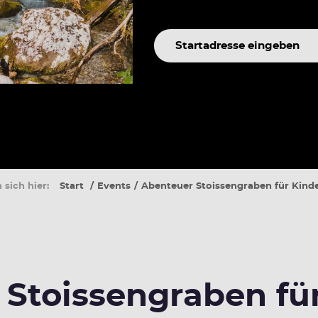
Suchbegriff
 sich hier:
Start
Events
Abenteuer Stoissengraben für Kind
Stoissengraben fü