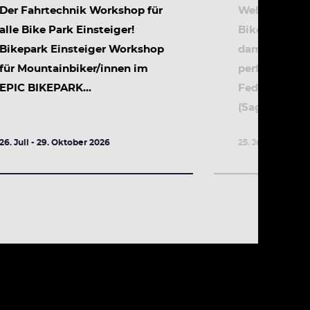
Der Fahrtechnik Workshop für
Wellness für 
alle Bike Park Einsteiger!
Bike! Hier zei
Bikepark Einsteiger Workshop
damit du mit
für Mountainbiker/innen im
perfekte Sym
EPIC BIKEPARK...
Federgabel 
(Sag)...
26. Juli - 29. Oktober 2026
25. Juli - 31. Okt
DETAILS
DETA