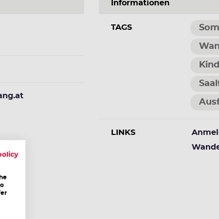
Informationen
TAGS
Som
Wan
Kind
Saal
ang.at
Ausf
LINKS
Anmel
Wande
policy
the
to
fer