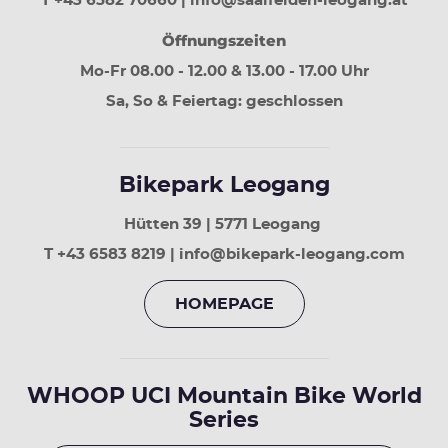
T +43 6582 70660 | info@saalfelden-leogang.at
30
Tage
Öffnungszeiten
vor
Mo-Fr 08.00 - 12.00 & 13.00 - 17.00 Uhr
Sa, So & Feiertag: geschlossen
Bikepark Leogang
Hütten 39 | 5771 Leogang
T +43 6583 8219 | info@bikepark-leogang.com
HOMEPAGE
WHOOP UCI Mountain Bike World
Series