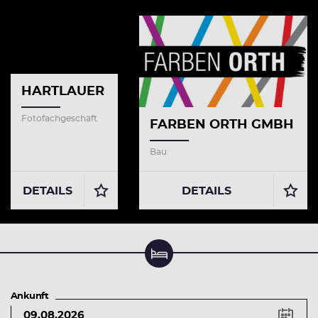
HARTLAUER
Fotofachgeschäft
FARBEN ORTH GMBH
Bau
DETAILS
DETAILS
Unterkunft suchen & buchen
Ankunft
Tastenkürzel
Pfeiltaste