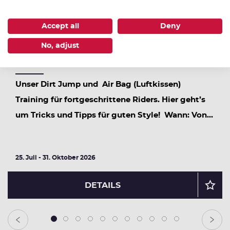
Accept all
Deny
10:00
No, adjust
DIRT JUMP SESSION
Unser Dirt Jump und Air Bag (Luftkissen)
Training für fortgeschrittene Riders. Hier geht’s
um Tricks und Tipps für guten Style! Wann: Von...
25. Juli - 31. Oktober 2026
DETAILS
1
2
3
4
5
6
7
8
9
10
11