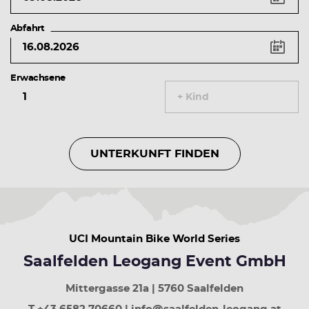
links
Vorheriger
Abfahrt
Tag
Pfeiltaste
rechts
Erwachsene
Nächster
Tag
+ Kind
Pfeiltaste
rauf
Vorherige
Woche
UNTERKUNFT FINDEN
Pfeiltaste
runter
Nächste
Woche
Bild
rauf
UCI Mountain Bike World Series
30
Tage
Saalfelden Leogang Event GmbH
zurück
Bild
Mittergasse 21a | 5760 Saalfelden
runter