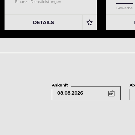
Finanz - Dienstleistungen
Gewerbe
DETAILS
Ankunft
Ab
Tastenkürzel
Pfeiltaste
links
Vorheriger
Tag
Pfeiltaste
rechts
Nächster