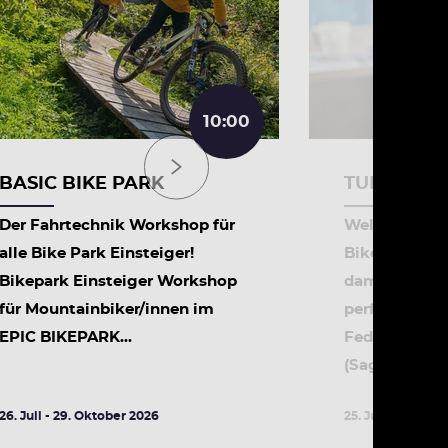
10:00
BASIC BIKE PARK
TUNING 
Der Fahrtechnik Workshop für
Wellness für 
alle Bike Park Einsteiger!
Bike! Hier zei
Bikepark Einsteiger Workshop
damit du mit
für Mountainbiker/innen im
perfekte Sym
EPIC BIKEPARK...
Federgabel 
(Sag)...
26. Juli - 29. Oktober 2026
25. Juli - 31. Okt
DETAILS
DETA