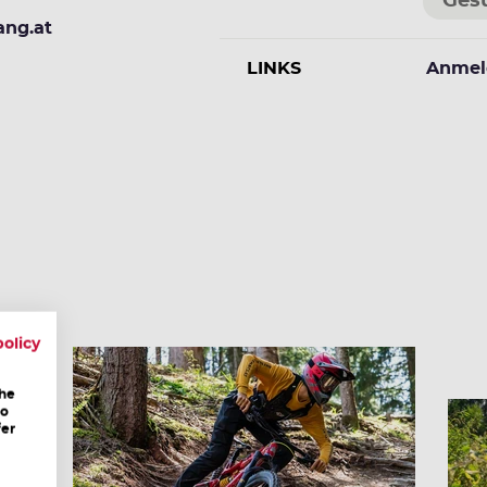
Ges
ang.at
LINKS
Anmel
policy
the
to
fer