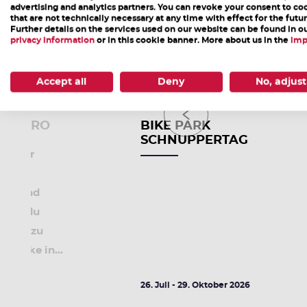
advertising and analytics partners. You can revoke your consent to co
that are not technically necessary at any time with effect for the futur
Further details on the services used on our website can be found in o
privacy information
or in this cookie banner. More about us in the
imp
Accept all
Deny
No, adjust
10:00
10:0
ENDURO
BIKE PARK
SCHNUPPERTAG
ing für
nen und
ernst du
rzeln zu
n Bike in...
026
26. Juli - 29. Oktober 2026
DETAILS