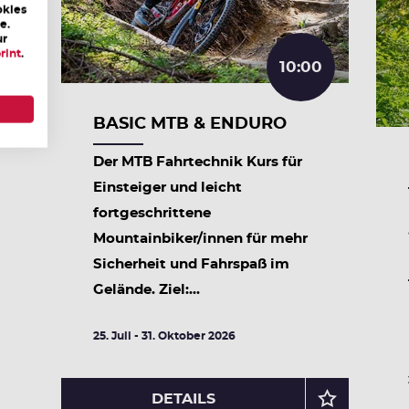
okies
e.
ur
rint
.
10:00
0
BASIC MTB & ENDURO
Der MTB Fahrtechnik Kurs für
Einsteiger und leicht
fortgeschrittene
Mountainbiker/innen für mehr
Sicherheit und Fahrspaß im
Gelände. Ziel:...
25. Juli - 31. Oktober 2026
DETAILS