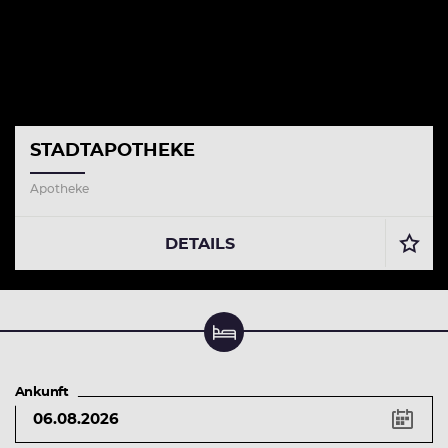
STADTAPOTHEKE
Apotheke
DETAILS
Unterkunft suchen & buchen
Ankunft
Tastenkürzel
Pfeiltaste
links