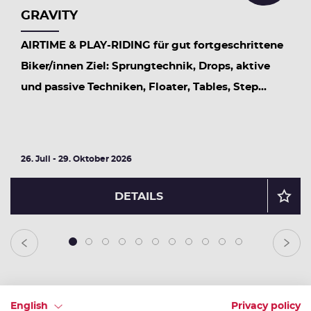
GRAVITY
AIRTIME & PLAY-RIDING für gut fortgeschrittene
Biker/innen Ziel: Sprungtechnik, Drops, aktive
und passive Techniken, Floater, Tables, Step...
26. Juli - 29. Oktober 2026
DETAILS
1
2
3
4
5
6
7
8
9
10
11
English
Privacy policy