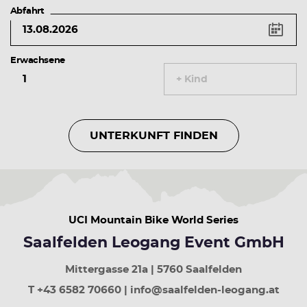
Vorheriger
Abfahrt
Tag
Pfeiltaste
rechts
Erwachsene
Nächster
Tag
+ Kind
Pfeiltaste
rauf
Vorherige
Woche
UNTERKUNFT FINDEN
Pfeiltaste
runter
Nächste
Woche
Bild
rauf
UCI Mountain Bike World Series
30
Tage
Saalfelden Leogang Event GmbH
zurück
Bild
Mittergasse 21a | 5760 Saalfelden
runter
T +43 6582 70660 | info@saalfelden-leogang.at
30