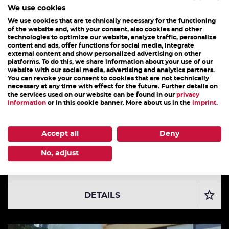
DAS KÖNNTE DICH AUCH INTERESSIEREN
We use cookies
We use cookies that are technically necessary for the functioning
of the website and, with your consent, also cookies and other
technologies to optimize our website, analyze traffic, personalize
content and ads, offer functions for social media, integrate
external content and show personalized advertising on other
platforms. To do this, we share information about your use of our
website with our social media, advertising and analytics partners.
You can revoke your consent to cookies that are not technically
necessary at any time with effect for the future. Further details on
the services used on our website can be found in our
privacy
information
or in this cookie banner. More about us in the
imprint
.
Accept all
Deny
ZOBL.BAUER
No, adjust
Dienstleistungsbetriebe
DETAILS