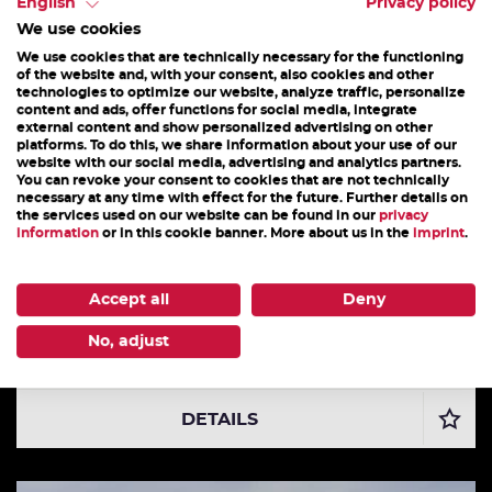
DAS KÖNNTE DICH AUCH INTERESSIEREN
English
Privacy policy
We use cookies
We use cookies that are technically necessary for the functioning
of the website and, with your consent, also cookies and other
technologies to optimize our website, analyze traffic, personalize
content and ads, offer functions for social media, integrate
external content and show personalized advertising on other
platforms. To do this, we share information about your use of our
website with our social media, advertising and analytics partners.
You can revoke your consent to cookies that are not technically
necessary at any time with effect for the future. Further details on
the services used on our website can be found in our
privacy
information
or in this cookie banner. More about us in the
imprint
.
Accept all
Deny
ALPINSCHULE MARKUS HIRNBÖCK
No, adjust
Klettern/Sport-/Felsklettern
DETAILS