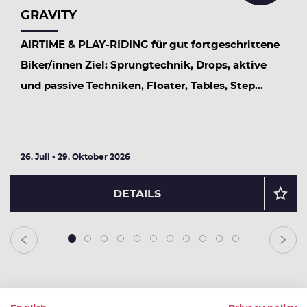
GRAVITY
AIRTIME & PLAY-RIDING für gut fortgeschrittene
Biker/innen Ziel: Sprungtechnik, Drops, aktive
und passive Techniken, Floater, Tables, Step...
26. Juli - 29. Oktober 2026
DETAILS
1
2
3
4
5
6
7
8
9
10
11