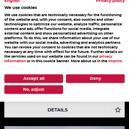
DAS KÖNNTE DICH AUCH INTERESSIEREN
English
Privacy policy
We use cookies
We use cookies that are technically necessary for the functioning
of the website and, with your consent, also cookies and other
technologies to optimize our website, analyze traffic, personalize
content and ads, offer functions for social media, integrate
external content and show personalized advertising on other
platforms. To do this, we share information about your use of our
website with our social media, advertising and analytics partners.
You can revoke your consent to cookies that are not technically
necessary at any time with effect for the future. Further details on
the services used on our website can be found in our
privacy
information
or in this cookie banner. More about us in the
imprint
.
Accept all
Deny
ALPINSCHULE MARKUS HIRNBÖCK
No, adjust
Klettern/Sport-/Felsklettern
DETAILS