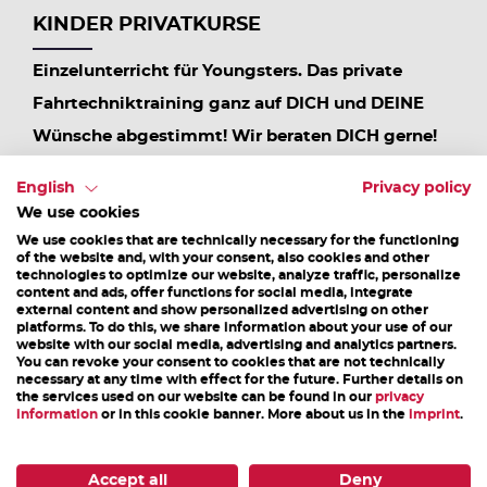
KINDER PRIVATKURSE
Einzelunterricht für Youngsters. Das private
Fahrtechniktraining ganz auf DICH und DEINE
Wünsche abgestimmt! Wir beraten DICH gerne!
Wann: Mai -...
English
Privacy policy
We use cookies
25. Juli - 31. Oktober 2026
We use cookies that are technically necessary for the functioning
of the website and, with your consent, also cookies and other
technologies to optimize our website, analyze traffic, personalize
DETAILS
content and ads, offer functions for social media, integrate
external content and show personalized advertising on other
platforms. To do this, we share information about your use of our
website with our social media, advertising and analytics partners.
1
2
3
4
5
6
7
8
9
10
11
You can revoke your consent to cookies that are not technically
necessary at any time with effect for the future. Further details on
the services used on our website can be found in our
privacy
information
or in this cookie banner. More about us in the
imprint
.
DAS KÖNNTE DICH AUCH INTERESSIEREN
Accept all
Deny