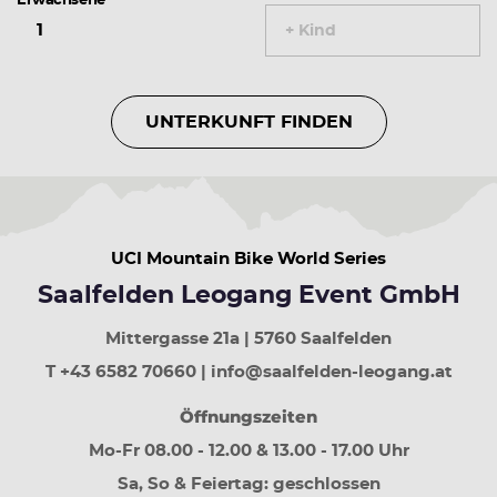
Erwachsene
Nächster
Tag
+ Kind
Pfeiltaste
rauf
Vorherige
Woche
UNTERKUNFT FINDEN
Pfeiltaste
runter
Nächste
Woche
Bild
rauf
UCI Mountain Bike World Series
30
Tage
Saalfelden Leogang Event GmbH
zurück
Bild
Mittergasse 21a | 5760 Saalfelden
runter
T +43 6582 70660 | info@saalfelden-leogang.at
30
Tage
Öffnungszeiten
vor
Mo-Fr 08.00 - 12.00 & 13.00 - 17.00 Uhr
Sa, So & Feiertag: geschlossen