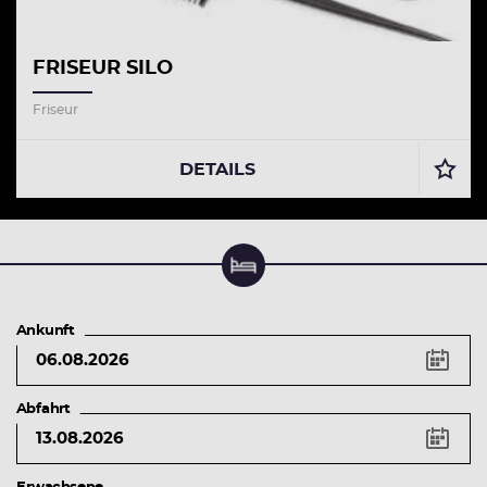
FRISEUR SILO
Friseur
DETAILS
Unterkunft suchen & buchen
Ankunft
Tastenkürzel
Pfeiltaste
links
Vorheriger
Abfahrt
Tag
Pfeiltaste
rechts