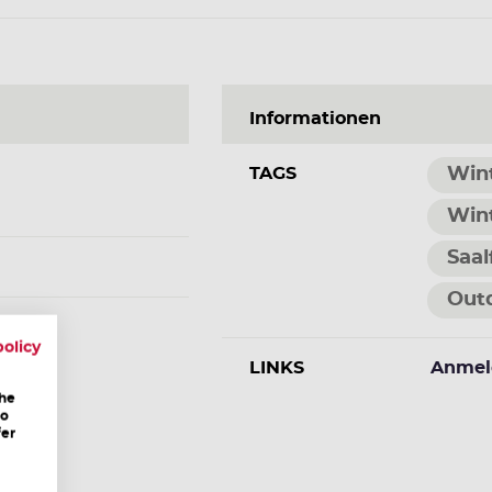
Informationen
TAGS
Win
Win
Saal
Out
ang.at
policy
LINKS
Anmel
the
to
fer