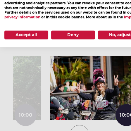
advertising and analytics partners. You can revoke your consent to co
that are not technically necessary at any time with effect for the futur
Further details on the services used on our website can be found in o
privacy information
or in this cookie banner. More about us in the
imp
Weitere Veranstaltungen
Accept all
Deny
No, adjust
10:00
10:0