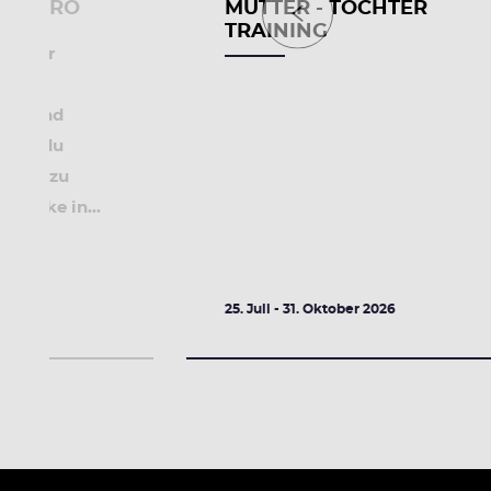
ENDURO
MUTTER - TOCHTER
TRAINING
ing für
nen und
ernst du
rzeln zu
n Bike in...
026
25. Juli - 31. Oktober 2026
DETAILS