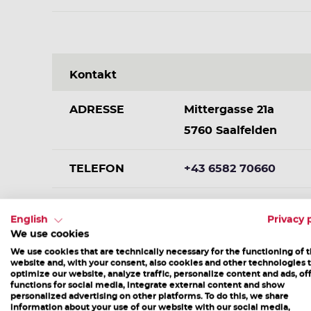
Kontakt
ADRESSE
Mittergasse 21a
5760 Saalfelden
TELEFON
+43 6582 70660
E-MAIL
info@saalfelden-leog
English
Privacy 
We use cookies
We use cookies that are technically necessary for the functioning of 
website and, with your consent, also cookies and other technologies 
optimize our website, analyze traffic, personalize content and ads, of
functions for social media, integrate external content and show
personalized advertising on other platforms. To do this, we share
information about your use of our website with our social media,