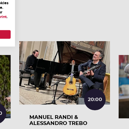
okies
e.
ur
rint
.
20:00
0
MANUEL RANDI &
ALESSANDRO TREBO