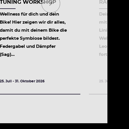
TUNING WORKSHOP
RACE TRA
Wellness für dich und dein
Dein Downhil
Bike! Hier zeigen wir dir alles,
mit Video-So
damit du mit deinem Bike die
Linienoptimi
perfekte Symbiose bildest.
Weltcup Stre
Federgabel und Dämpfer
Leogang! Nur
(Sag)...
fortgeschritte
25. Juli - 31. Oktober 2026
25. Juli - 31. Okt
DETAILS
DETA