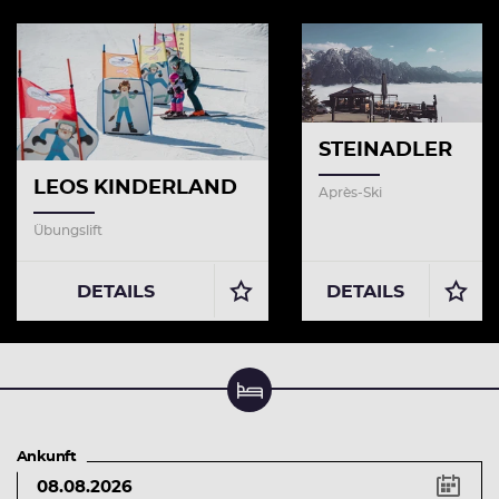
STEINADLER
LEOS KINDERLAND
Après-Ski
Übungslift
DETAILS
DETAILS
Unterkunft suchen & buchen
Ankunft
Tastenkürzel
Pfeiltaste