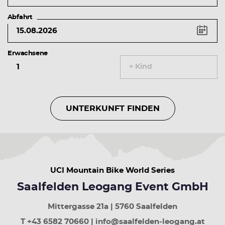
links
Vorheriger
Abfahrt
Tag
Pfeiltaste
rechts
Erwachsene
Nächster
Tag
+ Kind
Pfeiltaste
rauf
Vorherige
Woche
UNTERKUNFT FINDEN
Pfeiltaste
runter
Nächste
Woche
Bild
rauf
UCI Mountain Bike World Series
30
Tage
Saalfelden Leogang Event GmbH
zurück
Bild
Mittergasse 21a | 5760 Saalfelden
runter
T +43 6582 70660 | info@saalfelden-leogang.at
30