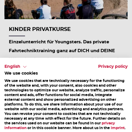
KINDER PRIVATKURSE
Einzelunterricht für Youngsters. Das private
Fahrtechniktraining ganz auf DICH und DEINE
Wünsche abgestimmt! Wir beraten DICH gerne!
English
Privacy policy
Wann: Mai -...
We use cookies
We use cookies that are technically necessary for the functioning
of the website and, with your consent, also cookies and other
25. Juli - 31. Oktober 2026
technologies to optimize our website, analyze traffic, personalize
content and ads, offer functions for social media, integrate
external content and show personalized advertising on other
platforms. To do this, we share information about your use of our
DETAILS
website with our social media, advertising and analytics partners.
You can revoke your consent to cookies that are not technically
necessary at any time with effect for the future. Further details on
the services used on our website can be found in our
privacy
1
2
3
4
5
6
7
8
9
10
11
information
or in this cookie banner. More about us in the
imprint
.