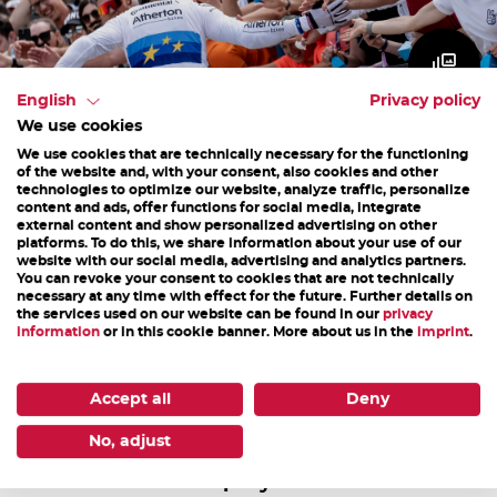
English
Privacy policy
We use cookies
We use cookies that are technically necessary for the functioning
of the website and, with your consent, also cookies and other
technologies to optimize our website, analyze traffic, personalize
content and ads, offer functions for social media, integrate
external content and show personalized advertising on other
platforms. To do this, we share information about your use of our
website with our social media, advertising and analytics partners.
You can revoke your consent to cookies that are not technically
The Bikepark Leogang has a great offer for all bikers,
necessary at any time with effect for the future. Further details on
the services used on our website can be found in our
privacy
whether young or old, whether beginners or
information
or in this cookie banner. More about us in the
imprint
.
professionals. But also for spectators an attractive
program with sensational competitions is offered. Be
Accept all
Deny
there and experience the most legendary events live!
No, adjust
25 epic years