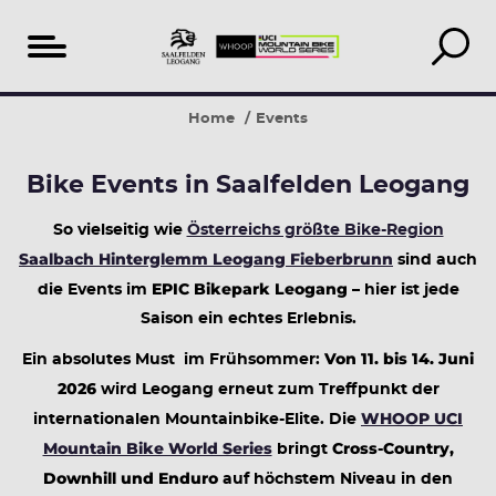
Table
Ladies
(Leo)Gang
BIKE
25
Our
Home
Events
of
shred
Days
Festival
epic
Recommendations
content
Saalfelden
years
Bike Events in Saalfelden Leogang
Leogang
So vielseitig wie
Österreichs größte Bike-Region
Saalbach Hinterglemm Leogang Fieberbrunn
sind auch
EPIC Bikepark Leogang
die Events im
– hier ist jede
Saison ein echtes Erlebnis.
Von 11. bis 14. Juni
Ein absolutes Must im Frühsommer:
2026
wird Leogang erneut zum Treffpunkt der
WHOOP UCI
internationalen Mountainbike-Elite. Die
Mountain Bike World Series
Cross-Country,
bringt
Downhill und Enduro
auf höchstem Niveau in den