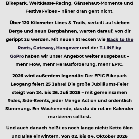
Bikepark. Weltklasse-Racing, Gänsehaut-Momente und
Festival-Vibes – näher dran geht nicht.
Über 120 Kilometer Lines & Trails
sieben
, verteilt auf
Berge und neun Bergbahnen
, warten darauf, von dir
Back to the
gerippt zu werden. Mit neuen Strecken wie
Roots,
Gateway,
Hangover
T-LINE by
und der
GoPro
haben wir unser Angebot weiter ausgebaut –
mehr Flow, mehr Herausforderung, mehr EPIC.
2026 wird außerdem legendär:
Der EPIC Bikepark
25 Jahre
Leogang feiert
! Die große Jubiläums-Feier
von 24. bis 26. Juli 2026
steigt
– mit gemeinsamen
Rides, Side-Events, jeder Menge Action und ordentlich
Stimmung. Ein Wochenende, das du dir rot im Kalender
markieren solltest.
Und auch danach heißt es noch lange nicht: Kette ölen
Von 02. bis 04. Oktober 2026
und Bike einwintern.