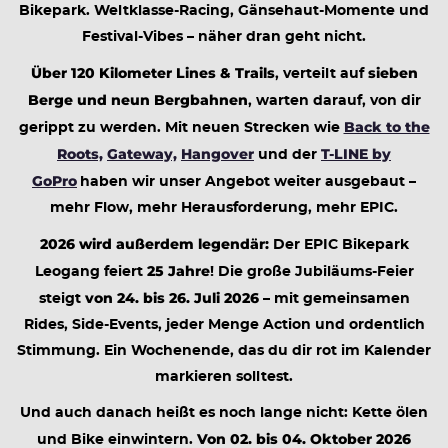
Bikepark. Weltklasse-Racing, Gänsehaut-Momente und
Festival-Vibes – näher dran geht nicht.
Über 120 Kilometer Lines & Trails
sieben
, verteilt auf
Berge und neun Bergbahnen
, warten darauf, von dir
Back to the
gerippt zu werden. Mit neuen Strecken wie
Roots,
Gateway,
Hangover
T-LINE by
und der
GoPro
haben wir unser Angebot weiter ausgebaut –
mehr Flow, mehr Herausforderung, mehr EPIC.
2026 wird außerdem legendär:
Der EPIC Bikepark
25 Jahre
Leogang feiert
! Die große Jubiläums-Feier
von 24. bis 26. Juli 2026
steigt
– mit gemeinsamen
Rides, Side-Events, jeder Menge Action und ordentlich
Stimmung. Ein Wochenende, das du dir rot im Kalender
markieren solltest.
Und auch danach heißt es noch lange nicht: Kette ölen
Von 02. bis 04. Oktober 2026
und Bike einwintern.