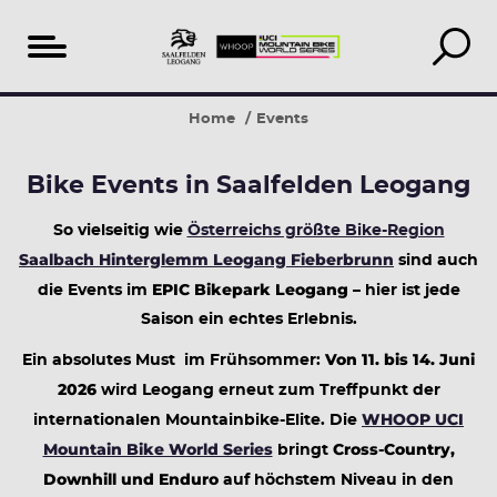
Table
Ladies
(Leo)Gang
BIKE
25
Our
Home
Events
of
shred
Days
Festival
epic
Recommendations
content
Saalfelden
years
Bike Events in Saalfelden Leogang
Leogang
So vielseitig wie
Österreichs größte Bike-Region
Saalbach Hinterglemm Leogang Fieberbrunn
sind auch
EPIC Bikepark Leogang
die Events im
– hier ist jede
Saison ein echtes Erlebnis.
Von 11. bis 14. Juni
Ein absolutes Must im Frühsommer:
2026
wird Leogang erneut zum Treffpunkt der
WHOOP UCI
internationalen Mountainbike-Elite. Die
Mountain Bike World Series
Cross-Country,
bringt
Downhill und Enduro
auf höchstem Niveau in den