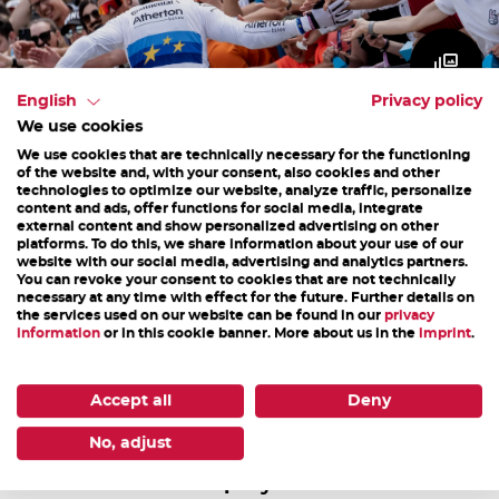
English
Privacy policy
We use cookies
We use cookies that are technically necessary for the functioning
of the website and, with your consent, also cookies and other
technologies to optimize our website, analyze traffic, personalize
content and ads, offer functions for social media, integrate
external content and show personalized advertising on other
platforms. To do this, we share information about your use of our
website with our social media, advertising and analytics partners.
You can revoke your consent to cookies that are not technically
The Bikepark Leogang has a great offer for all bikers,
necessary at any time with effect for the future. Further details on
the services used on our website can be found in our
privacy
whether young or old, whether beginners or
information
or in this cookie banner. More about us in the
imprint
.
professionals. But also for spectators an attractive
program with sensational competitions is offered. Be
Accept all
Deny
there and experience the most legendary events live!
No, adjust
25 epic years