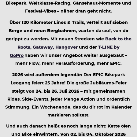
Bikepark. Weltklasse-Racing, Gänsehaut-Momente und
Festival-Vibes – näher dran geht nicht.
Über 120 Kilometer Lines & Trails
sieben
, verteilt auf
Berge und neun Bergbahnen
, warten darauf, von dir
Back to the
gerippt zu werden. Mit neuen Strecken wie
Roots,
Gateway,
Hangover
T-LINE by
und der
GoPro
haben wir unser Angebot weiter ausgebaut –
mehr Flow, mehr Herausforderung, mehr EPIC.
2026 wird außerdem legendär:
Der EPIC Bikepark
25 Jahre
Leogang feiert
! Die große Jubiläums-Feier
von 24. bis 26. Juli 2026
steigt
– mit gemeinsamen
Rides, Side-Events, jeder Menge Action und ordentlich
Stimmung. Ein Wochenende, das du dir rot im Kalender
markieren solltest.
Und auch danach heißt es noch lange nicht: Kette ölen
Von 02. bis 04. Oktober 2026
und Bike einwintern.