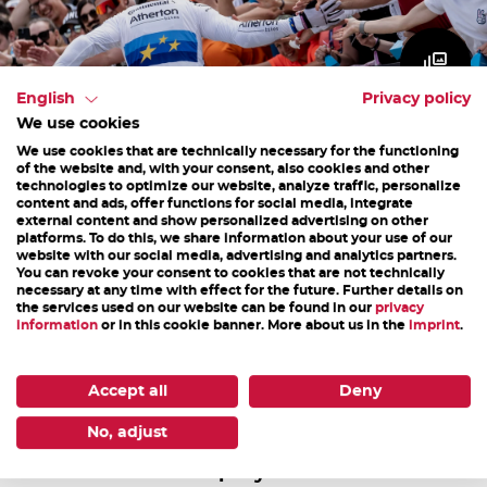
English
Privacy policy
We use cookies
We use cookies that are technically necessary for the functioning
of the website and, with your consent, also cookies and other
technologies to optimize our website, analyze traffic, personalize
content and ads, offer functions for social media, integrate
external content and show personalized advertising on other
platforms. To do this, we share information about your use of our
website with our social media, advertising and analytics partners.
You can revoke your consent to cookies that are not technically
The Bikepark Leogang has a great offer for all bikers,
necessary at any time with effect for the future. Further details on
the services used on our website can be found in our
privacy
whether young or old, whether beginners or
information
or in this cookie banner. More about us in the
imprint
.
professionals. But also for spectators an attractive
program with sensational competitions is offered. Be
Accept all
Deny
there and experience the most legendary events live!
No, adjust
25 epic years