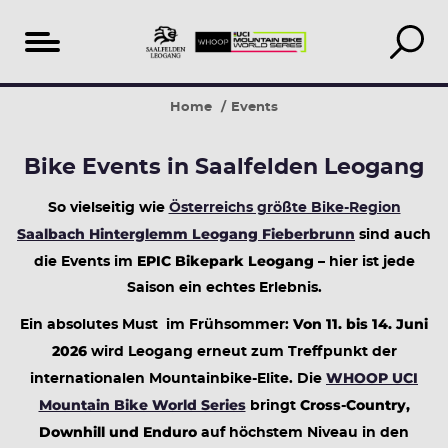
Table
Ladies
(Leo)Gang
BIKE
25
Our
Home
Events
of
shred
Days
Festival
epic
Recommendations
content
Saalfelden
years
Bike Events in Saalfelden Leogang
Leogang
So vielseitig wie
Österreichs größte Bike-Region
Saalbach Hinterglemm Leogang Fieberbrunn
sind auch
EPIC Bikepark Leogang
die Events im
– hier ist jede
Saison ein echtes Erlebnis.
Von 11. bis 14. Juni
Ein absolutes Must im Frühsommer:
2026
wird Leogang erneut zum Treffpunkt der
WHOOP UCI
internationalen Mountainbike-Elite. Die
Mountain Bike World Series
Cross-Country,
bringt
Downhill und Enduro
auf höchstem Niveau in den